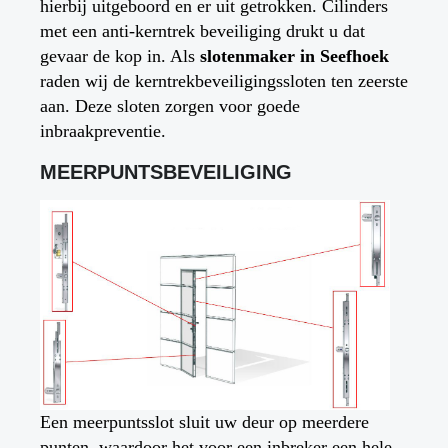
hierbij uitgeboord en er uit getrokken. Cilinders
met een anti-kerntrek beveiliging drukt u dat
gevaar de kop in. Als
slotenmaker in
Seefhoek
raden wij de kerntrekbeveiligingssloten ten zeerste
aan. Deze sloten zorgen voor goede
inbraakpreventie.
MEERPUNTSBEVEILIGING
Een meerpuntsslot sluit uw deur op meerdere
punten, waardoor het voor een inbreker een hele