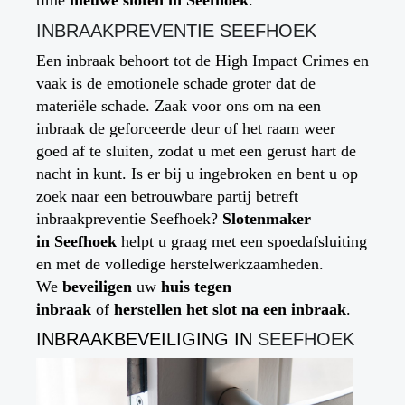
time
nieuwe sloten in
Seefhoek
.
INBRAAKPREVENTIE
SEEFHOEK
Een inbraak behoort tot de High Impact Crimes en
vaak is de emotionele schade groter dat de
materiële schade. Zaak voor ons om na een
inbraak de geforceerde deur of het raam weer
goed af te sluiten, zodat u met een gerust hart de
nacht in kunt. Is er bij u ingebroken en bent u op
zoek naar een betrouwbare partij betreft
inbraakpreventie Seefhoek?
Slotenmaker
in
Seefhoek
helpt u graag met een spoedafsluiting
en met de volledige herstelwerkzaamheden.
We
beveiligen
uw
huis
tegen
inbraak
of
herstellen het slot na een inbraak
.
INBRAAKBEVEILIGING IN
SEEFHOEK